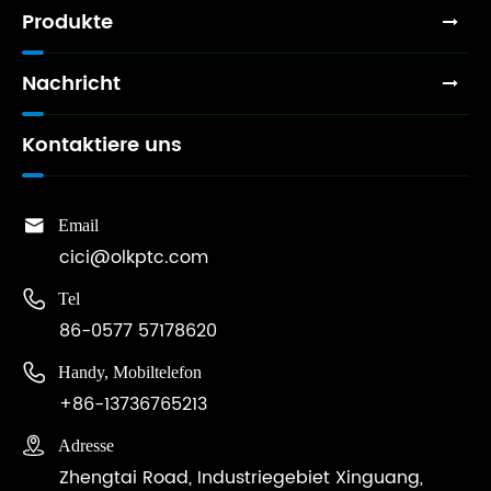
Produkte
Nachricht
Kontaktiere uns

Email
cici@olkptc.com

Tel
86-0577 57178620

Handy, Mobiltelefon
+86-13736765213

Adresse
Zhengtai Road, Industriegebiet Xinguang,