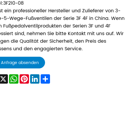
l:3F210-08
st ein professioneller Hersteller und Zulieferer von 3-
-5-Wege-Fußventilen der Serie 3F 4F in China. Wenn
n Fußpedalventilprodukten der Serien 3F und 4F
essiert sind, nehmen Sie bitte Kontakt mit uns auf. Wir
lgen die Qualität der Sicherheit, den Preis des
sens und den engagierten Service.
Anfrage absenden
Facebook
X
WhatsApp
Pinterest
LinkedIn
Share