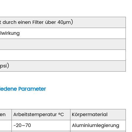
ert durch einen Filter über 40μm)
alwirkung
)
 psi)
hiedene Parameter
nen
Arbeitstemperatur °C
Körpermaterial
-20∼70
Aluminiumlegierung