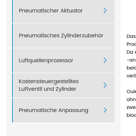
Pneumatischer Aktuator

Pneumatisches Zylinderzubehör
Das
Pro
Da 
Luftquellenprozessor
-an

bei
ver
Kostensteuergestelltes

Luftventil und Zylinder
Oul
ohn
zwe
Pneumatische Anpassung

blo