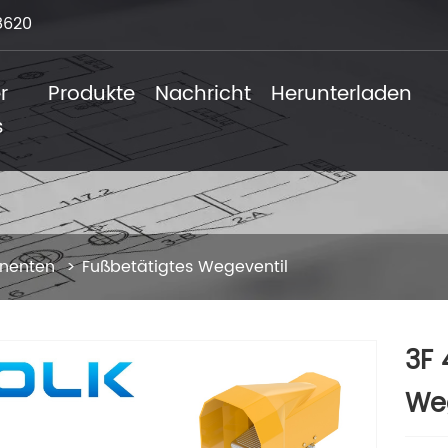
8620
r
Produkte
Nachricht
Herunterladen
s
onenten
Fußbetätigtes Wegeventil
3F 
We