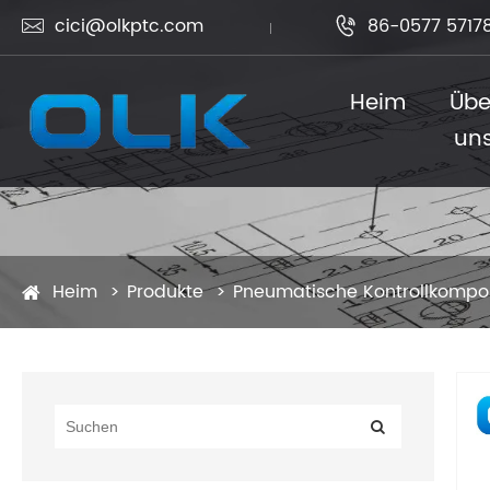
cici@olkptc.com
86-0577 5717


Heim
Übe
un
Heim
Produkte
Pneumatische Kontrollkomp