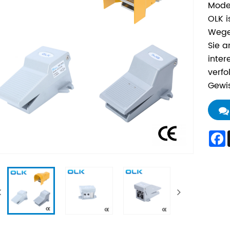
Mode
OLK i
Wege
Sie a
inter
verfo
Gewis