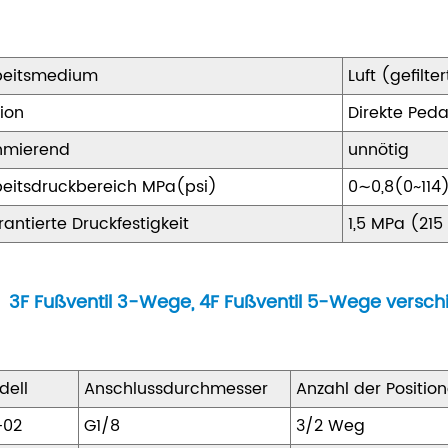
beitsmedium
Luft (gefilt
ion
Direkte Ped
hmierend
unnötig
beitsdruckbereich MPa(psi)
0∼0,8(0~114
antierte Druckfestigkeit
1,5 MPa (215
3F Fußventil 3-Wege, 4F Fußventil 5-Wege versc
dell
Anschlussdurchmesser
Anzahl der Positio
-02
G1/8
3/2 Weg