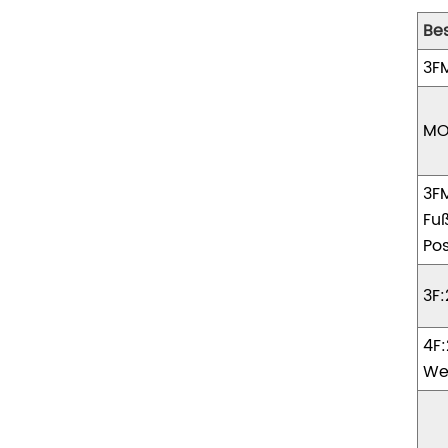
Be
3F
MO
3F
Fuß
Pos
3F:
4F:
We