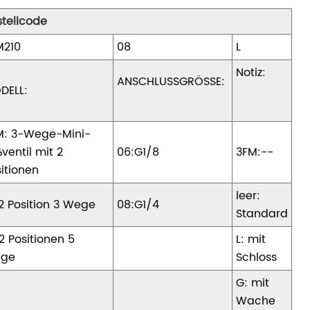
stellcode
M210
08
L
Notiz:
ANSCHLUSSGRÖSSE:
DELL:
M: 3-Wege-Mini-
ventil mit 2
06:G1/8
3FM:--
itionen
leer:
2 Position 3 Wege
08:G1/4
Standard
2 Positionen 5
L: mit
ge
Schloss
G: mit
Wache