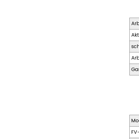
Ar
Akt
sc
Ar
Gar
Mo
FV