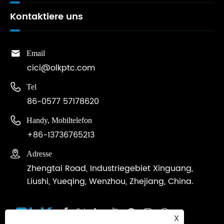
Kontaktiere uns

Email
cici@olkptc.com

Tel
86-0577 57178620

Handy, Mobiltelefon
+86-13736765213

Adresse
Zhengtai Road, Industriegebiet Xinguang,
Liushi, Yueqing, Wenzhou, Zhejiang, China.
X