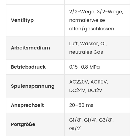
2/2-Wege, 3/2-Wege,
Ventiltyp
normalerweise
offen/geschlossen
Luft, Wasser, Öl,
Arbeitsmedium
neutrales Gas
Betriebsdruck
0,15–0,8 MPa
AC220V, AC110V,
Spulenspannung
DC24V, DC12V
Ansprechzeit
20–50 ms
G1/8", G1/4", G3/8",
Portgröße
G1/2"