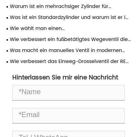
Warum ist ein mehrachsiger Zylinder für
moderne Automatisierungssysteme unerlässlich?
Was ist ein Standardzylinder und warum ist er in
modernen Industrieanwendungen wichtig?
Wie wählt man einen
Pneumatikschlauch/Luftschlauch aus?
Wie verbessert ein fußbetätigtes Wegeventil die
industrielle Effizienz?
Was macht ein manuelles Ventil in modernen
Industriesystemen unverzichtbar?
Wie verbessert das Einweg-Drosselventil der RE-
Serie die Effizienz der Flüssigkeitssteuerung?
Hinterlassen Sie mir eine Nachricht