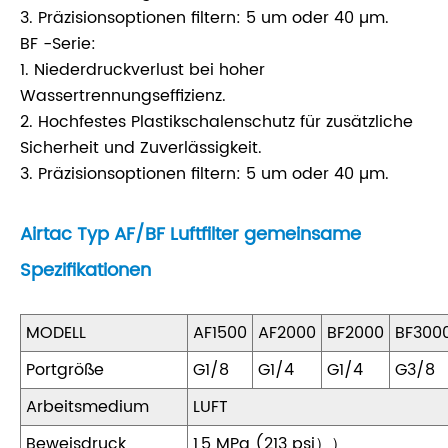
3. Präzisionsoptionen filtern: 5 um oder 40 µm.
BF -Serie:
1. Niederdruckverlust bei hoher
Wassertrennungseffizienz.
2. Hochfestes Plastikschalenschutz für zusätzliche
Sicherheit und Zuverlässigkeit.
3. Präzisionsoptionen filtern: 5 um oder 40 µm.
Airtac Typ AF/BF Luftfilter gemeinsame
Spezifikationen
MODELL
AF1500
AF2000
BF2000
BF300
Portgröße
G1/8
G1/4
G1/4
G3/8
Arbeitsmedium
LUFT
Beweisdruck
1,5 MPa (213 psi））