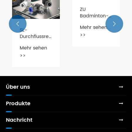
ZU
Badminton-
Hersteller:


Mehr sehen
Unerschwingliche
SL-
>>
Badminton-
Durchflussregelventile:
Preise
Vollständiger
Mehr sehen
Leitfaden zu
>>
filters?
Struktur,
Funktion und
Anwendungen
Über uns
Produkte
Nachricht