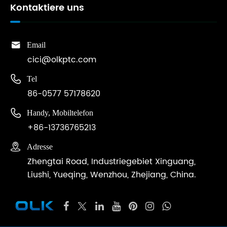
Kontaktiere uns

Email
cici@olkptc.com

Tel
86-0577 57178620

Handy, Mobiltelefon
+86-13736765213

Adresse
Zhengtai Road, Industriegebiet Xinguang,
Liushi, Yueqing, Wenzhou, Zhejiang, China.